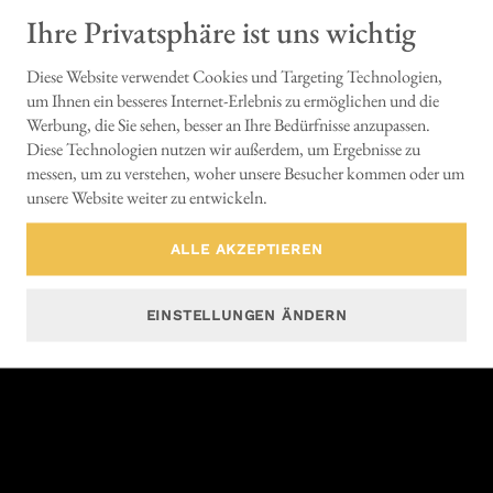
Ihre Privatsphäre ist uns wichtig
KONTAKT
Diese Website verwendet Cookies und Targeting Technologien,
um Ihnen ein besseres Internet-Erlebnis zu ermöglichen und die
Werbung, die Sie sehen, besser an Ihre Bedürfnisse anzupassen.
Diese Technologien nutzen wir außerdem, um Ergebnisse zu
messen, um zu verstehen, woher unsere Besucher kommen oder um
unsere Website weiter zu entwickeln.
ALLE AKZEPTIEREN
EINSTELLUNGEN ÄNDERN