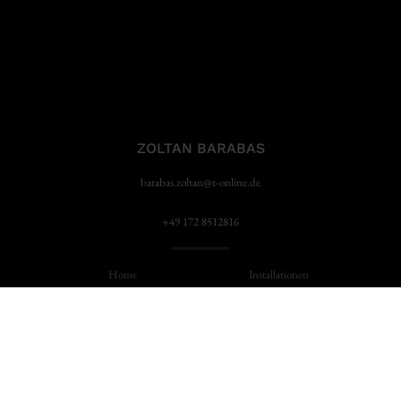
ZOLTAN BARABAS
barabas.zoltan@t-online.de
+49 172 8512816
Home
Installationen
Musik
Filme
About
News
Presse
Kontakt